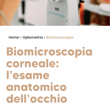
Home
>
Optometria
>
Biomicroscopia
Biomicroscopia
corneale:
l’esame
anatomico
dell’occhio